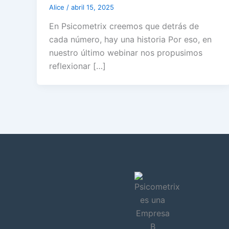
Alice
/
abril 15, 2025
En Psicometrix creemos que detrás de
cada número, hay una historia Por eso, en
nuestro último webinar nos propusimos
reflexionar […]