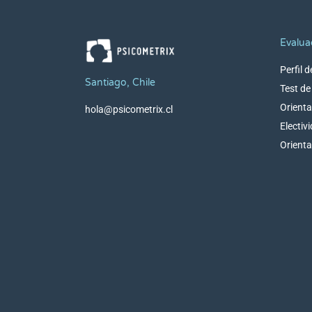
Evalua
Perfil 
Santiago, Chile
Test d
Orienta
hola@psicometrix.cl
Electiv
Orienta