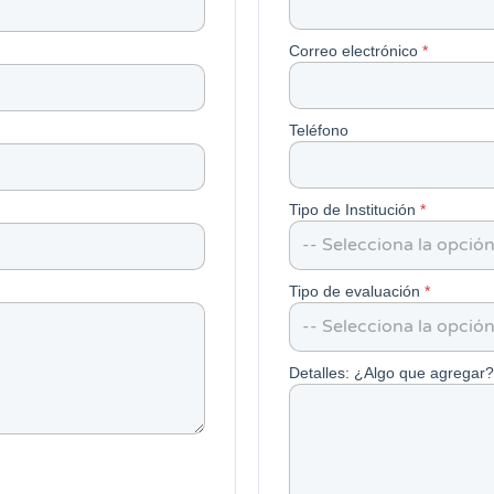
Correo electrónico
*
Teléfono
Tipo de Institución
*
-- Selecciona la opción
Tipo de evaluación
*
C
Detalles: ¿Algo que agregar
u
é
n
t
a
n