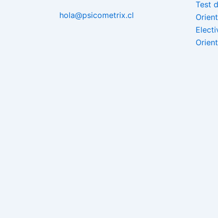
Test 
hola@psicometrix.cl
Orien
Elect
Orien