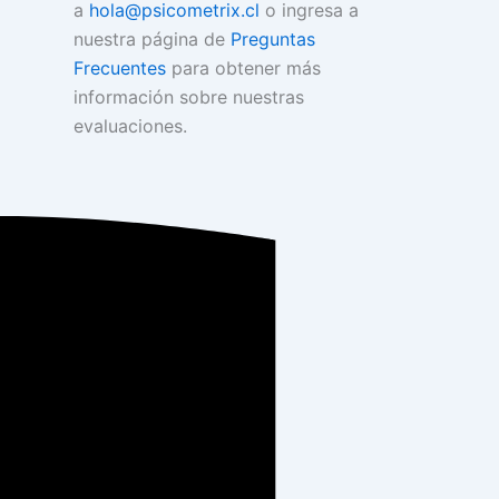
a
hola@psicometrix.cl
o ingresa a
nuestra página de
Preguntas
Frecuentes
para obtener más
información sobre nuestras
evaluaciones.