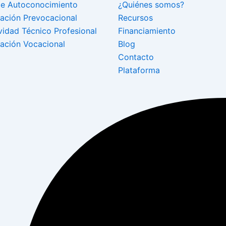
de Autoconocimiento
¿Quiénes somos?
tación Prevocacional
Recursos
ividad Técnico Profesional
Financiamiento
tación Vocacional
Blog
Contacto
Plataforma