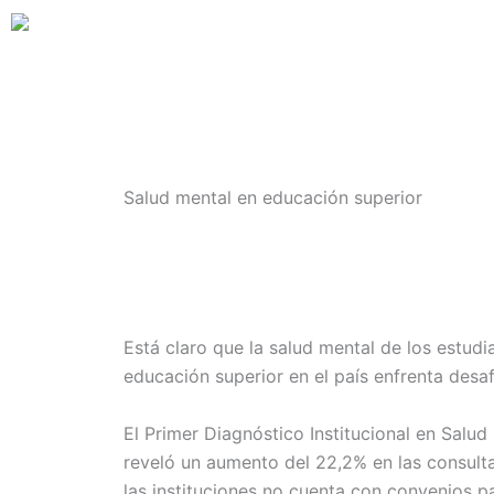
Ir
al
contenido
Salud mental en educación superior
Está claro que la salud mental de los estud
educación superior en el país enfrenta desa
El Primer Diagnóstico Institucional en Salu
reveló un aumento del 22,2% en las consulta
las instituciones no cuenta con convenios p