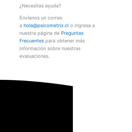
¿Necesitas ayuda?
Envíanos un correo
a
hola@psicometrix.cl
o ingresa a
nuestra página de
Preguntas
Frecuentes
para obtener más
información sobre nuestras
evaluaciones.