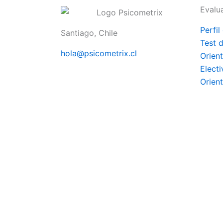
Evalu
Perfil
Santiago, Chile
Test 
hola@psicometrix.cl
Orien
Elect
Orien