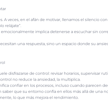
ntar
s. A veces, en el afán de motivar, llenamos el silencio con
lo relájate”.
mocionalmente implica detenerse a escuchar sin corregi
ecesitan una respuesta, sino un espacio donde su ansie
rol
ele disfrazarse de control: revisar horarios, supervisar rut
control no reduce la ansiedad, la multiplica.
ifica confiar en los procesos, incluso cuando parecen d
 saber que su entorno confía en ellos más allá de una no
mente, lo que más mejora el rendimiento.