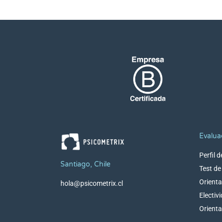
Evalua
Perfil 
Santiago, Chile
Test d
Orienta
hola@psicometrix.cl
Electiv
Orienta