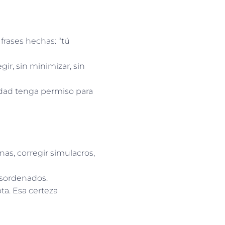
 frases hechas: “tú
r, sin minimizar, sin
dad tenga permiso para
inas, corregir simulacros,
esordenados.
ta. Esa certeza