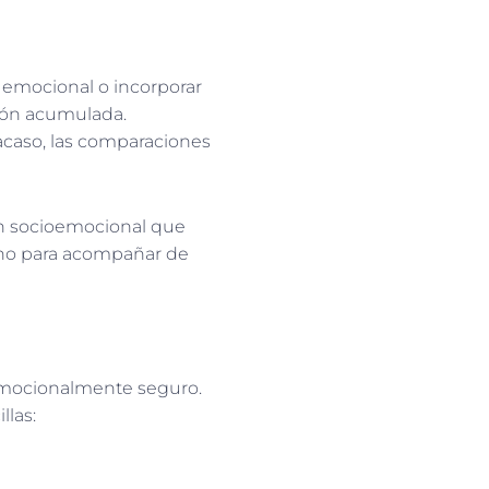
 emocional o incorporar
sión acumulada.
racaso, las comparaciones
ón socioemocional que
sino para acompañar de
 emocionalmente seguro.
llas: